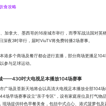
旅游饮食攻略
美国、加拿大、墨西哥的16座城市举行，而季军战法国对
9日深夜3时举行，届时ViuTV将免费转播2场赛事。
本港多个商场及餐厅都会进行直播，部分商场更播足10
以参与足球运动。
城——430吋大电视足本播放104场赛事
市广场及荃新天地将会以高清大电视足本播放全部104场
44场早场赛事设立“亲子专区”，设有家庭座位及打气物
，现场提供特色早餐美食，包括中式点心、港式菠萝包及