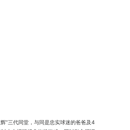
雄辉”三代同堂，与同是忠实球迷的爸爸及4