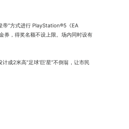
进行 PlayStation®5《EA 
0 S现金券，得奖名额不设上限。场内同时设有
成2米高“足球‘巨’星”不倒翁，让市民