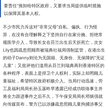
要责任”推卸给特区政府，又要求当局提供临时措施
以保障其基本人权。
不少市民力斥这对“非常父母”自私、偏执、行为怪
异，在没有合理解释之下坚持自行在家分娩、拒绝常
规医学介入，导致长女在芬兰出生后夭折死亡，次女
Lily也因疏忽照顾而被瑞典社福局强制监管，在港出生
的幼子Danny则沦为无国籍、无身份、无保障的“无证
儿童”；又批评他们滥用从芬兰到瑞典再到香港特区的
各种程序，表面上是捍卫个人权利，实际上却罔顾儿
童福祉，希望特区政府积极介入。当局行动迅速，劳
工及福利局局长孙玉菡昨早透露已经成功联络事主并
将全力跟进事件之后不久，下午保安局局长邓炳强就
向传媒宣布，警方已以涉嫌疏忽照顾儿童拘捕涉事父