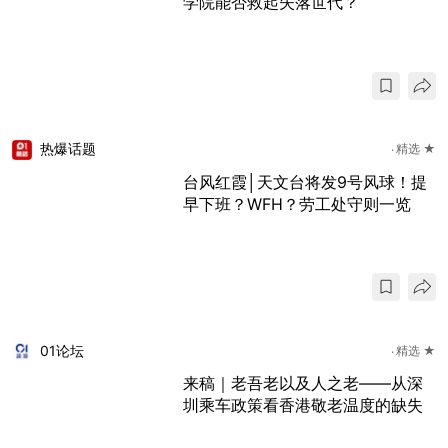
学院能否救起失落世代？
热爆话题
精选 ★
台风红霞│天文台将发9号风球！提
早下班？WFH？劳工处守则一览
01论坛
精选 ★
来稿｜老吾老以及人之老——从深
圳乘车政策看香港敬老温度的缺失