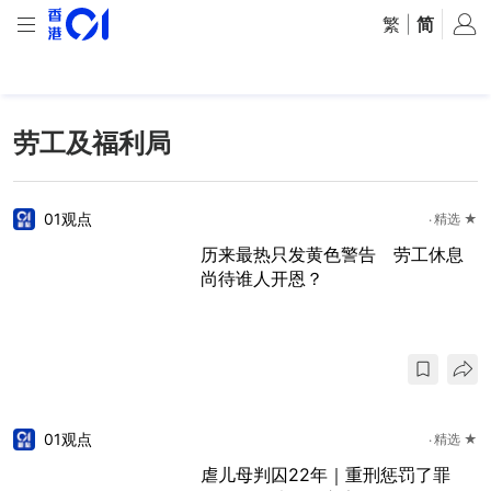
繁
|
简
劳工及福利局
01观点
精选 ★
历来最热只发黄色警告 劳工休息
尚待谁人开恩？
01观点
精选 ★
虐儿母判囚22年｜重刑惩罚了罪