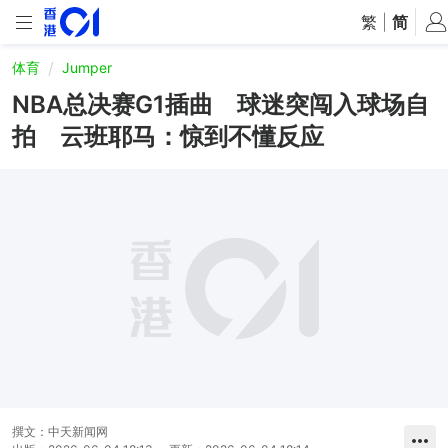
繁
|
简
体育
Jumper
NBA总决赛G1插曲 球迷突闯入球场自
拍 云班耶马：惊到不懂反应
撰文：
中天新闻网