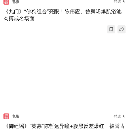
电影
精选 ★
《九门》“佛狗组合”亮眼！陈伟霆、曾舜晞爆肌浴池
肉搏成名场面
电影
精选 ★
《御廷谣》“英寡”陈哲远异瞳+腹黑反差爆红 被誉古