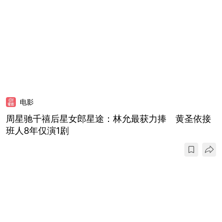
电影
周星驰千禧后星女郎星途：林允最获力捧 黄圣依接
班人8年仅演1剧