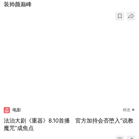
装帅颜巅峰
电影
精选 ★
法治大剧《重器》8.10首播 官方加持会否堕入“说教
魔咒”成焦点