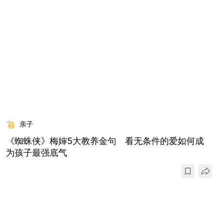
亲子
《蜘蛛侠》梅婶5大教养金句 看无条件的爱如何成
为孩子最强底气