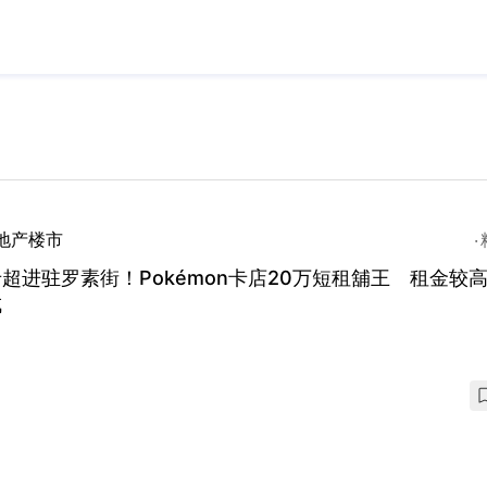
地产楼市
超进驻罗素街！Pokémon卡店20万短租舖王 租金较
成