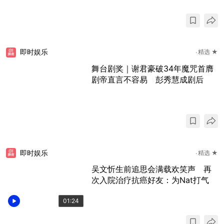
即时娱乐
精选 ★
舞台剧奖｜谢君豪破34年魔咒首膺
剧帝直言不容易 彭秀慧成剧后
即时娱乐
精选 ★
吴文忻生前追思会满载欢笑声 再
次入院治疗抗癌好友：为Nat打气
01:24