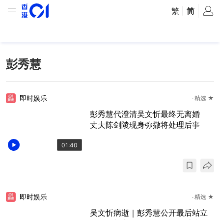
繁
|
简
彭秀慧
即时娱乐
精选 ★
彭秀慧代澄清吴文忻最终无离婚
丈夫陈剑陵现身弥撒将处理后事
01:40
即时娱乐
精选 ★
吴文忻病逝｜彭秀慧公开最后站立