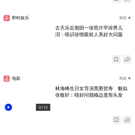
即时娱乐
精选 ★
古天乐近期因一张照片罕掉男儿
泪：唔识珍惜眼前人系好大问题
电影
精选 ★
林海峰生日女导演黑图贺寿 貌似
张敬轩︰唔好问我喺边度剪头发
01:12