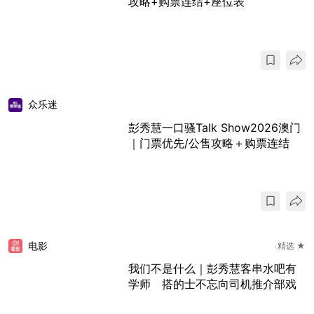
攻略+购票连结+座位表
众乐迷
彭秀慧一口骚Talk Show2026澳门
｜门票优先/公售攻略＋购票连结
电影
精选 ★
我们不是什么｜彭秀慧客串水吧有
学师 搭的士不忘向司机推介部戏