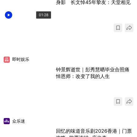
身影 长文悼45年挚友：天堂相见
01:28
即时娱乐
钟景辉逝世｜彭秀慧晒毕业合照痛
悼恩师：改变了我的人生
众乐迷
回忆的味道音乐剧2026香港｜门票