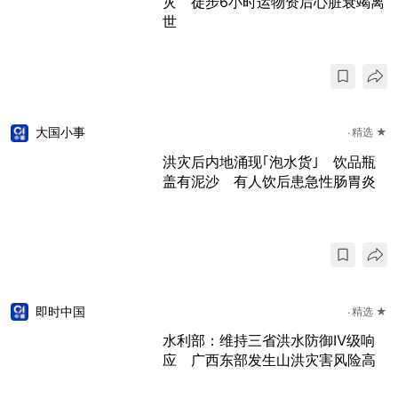
灾 徒步6小时运物资后心脏衰竭离
世
大国小事
精选 ★
洪灾后内地涌现｢泡水货｣ 饮品瓶
盖有泥沙 有人饮后患急性肠胃炎
即时中国
精选 ★
水利部：维持三省洪水防御Ⅳ级响
应 广西东部发生山洪灾害风险高