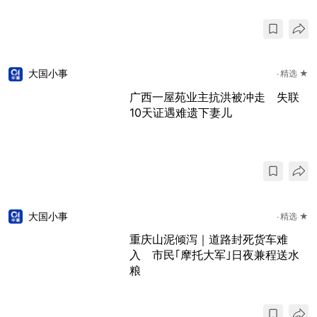
大国小事
精选 ★
广西一屋苑业主抗洪被冲走 失联
10天证遇难遗下妻儿
大国小事
精选 ★
重庆山泥倾泻｜道路封死货车难
入 市民｢摩托大军｣日夜兼程送水
粮