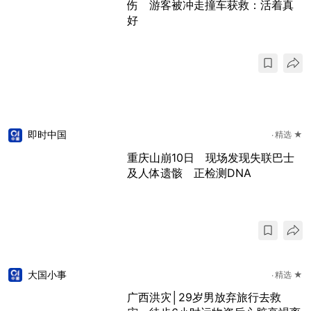
伤 游客被冲走撞车获救：活着真
好
即时中国
精选 ★
重庆山崩10日 现场发现失联巴士
及人体遗骸 正检测DNA
大国小事
精选 ★
广西洪灾│29岁男放弃旅行去救