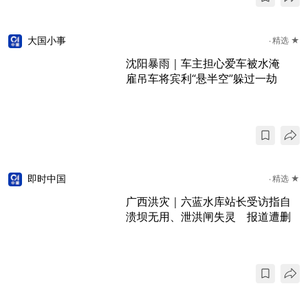
大国小事
精选 ★
沈阳暴雨｜车主担心爱车被水淹
雇吊车将宾利“悬半空”躲过一劫
即时中国
精选 ★
广西洪灾｜六蓝水库站长受访指自
溃坝无用、泄洪闸失灵 报道遭删