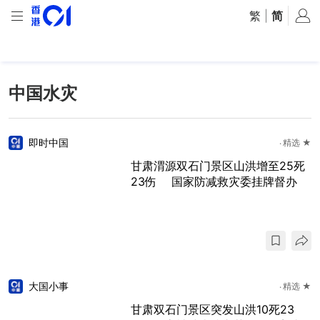
繁
|
简
中国水灾
即时中国
精选 ★
甘肃渭源双石门景区山洪增至25死
23伤 国家防减救灾委挂牌督办
大国小事
精选 ★
甘肃双石门景区突发山洪10死23