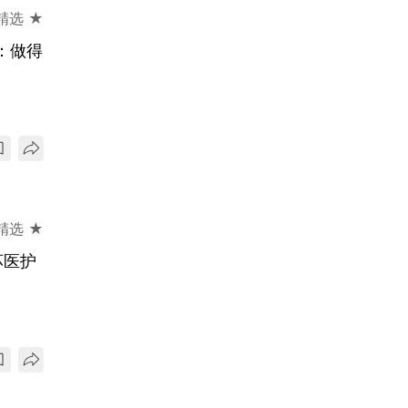
精选 ★
：做得
精选 ★
坏医护