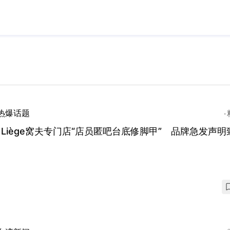
热爆话题
Liège窝夫专门店“店员匿吧台底修脚甲” 品牌急发声明