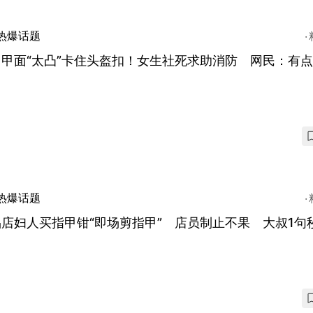
热爆话题
甲甲面“太凸”卡住头盔扣！女生社死求助消防 网民：有
热爆话题
店妇人买指甲钳“即场剪指甲” 店员制止不果 大叔1句