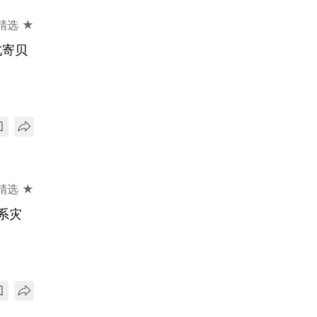
精选 ★
北寄贝
精选 ★
系灾