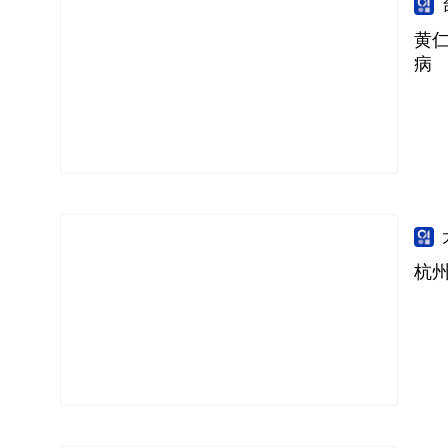
黄仁
病
杭