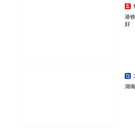
港
好
湖南