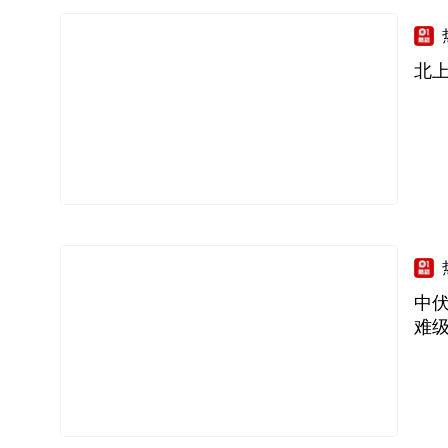
北上
中伏
难