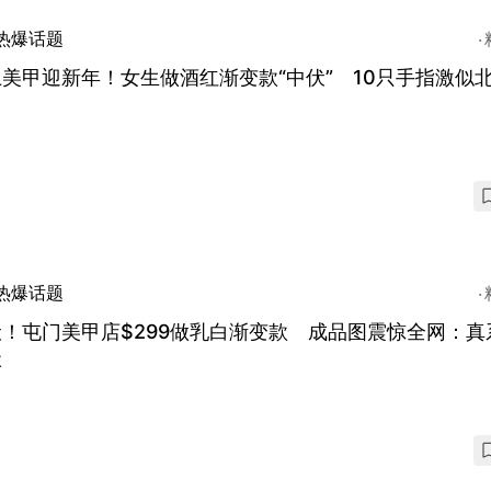
热爆话题
美甲迎新年！女生做酒红渐变款“中伏” 10只手指激似
热爆话题
！屯门美甲店$299做乳白渐变款 成品图震惊全网：真
级