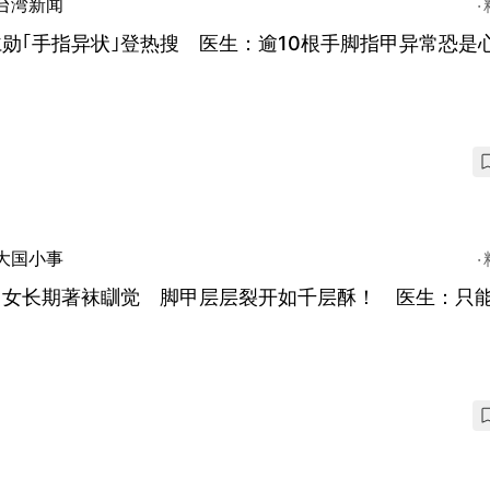
台湾新闻
勋｢手指异状｣登热搜 医生：逾10根手脚指甲异常恐是
大国小事
州女长期著袜瞓觉 脚甲层层裂开如千层酥！ 医生：只