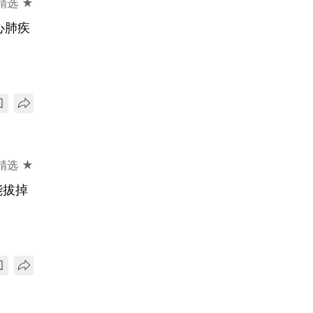
精选 ★
心肺疾
精选 ★
能拔掉