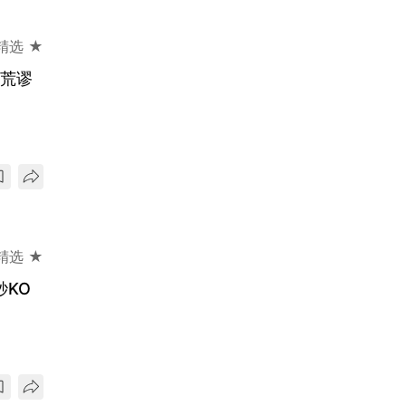
精选 ★
点荒谬
精选 ★
秒KO