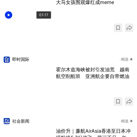
大马女孩围观爆红成meme
01:17
即时国际
精选 ★
霍尔木兹海峡被封引发油荒 越南
航空削航班 亚洲航企要自带燃油
社会新闻
精选 ★
油价升｜廉航AirAsia香港至日本冲