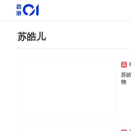
苏皓儿
苏
物