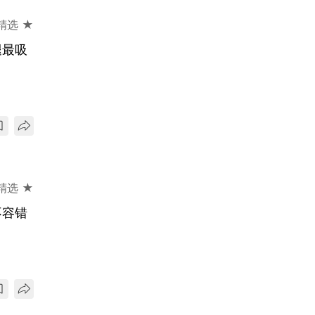
精选 ★
腿最吸
精选 ★
不容错