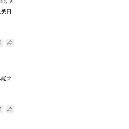
精选 ★
最美日
体能比