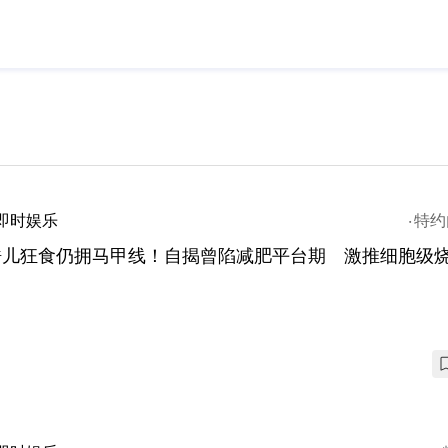
即时娱乐
特约
皓儿狂食仍拥马甲线！自揭曾陷减肥平台期 激推细胞级