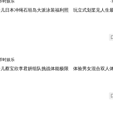
即时娱乐
皓儿日本冲绳石垣岛大派泳装福利照 玩立式划桨见人生
即时娱乐
皓儿蔡宝欣李君妍组队挑战体能极限 体验男女混合双人