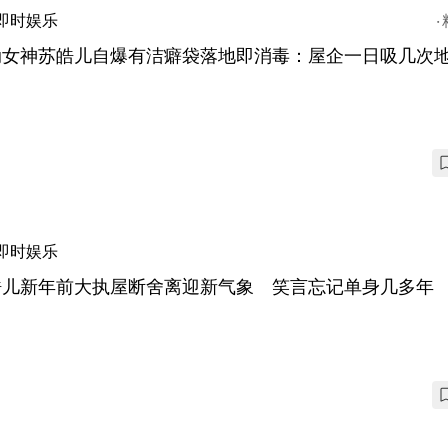
即时娱乐
动女神苏皓儿自爆有洁癖袋落地即消毒：屋企一日吸几次
即时娱乐
皓儿新年前大执屋断舍离迎新气象 笑言忘记单身几多年