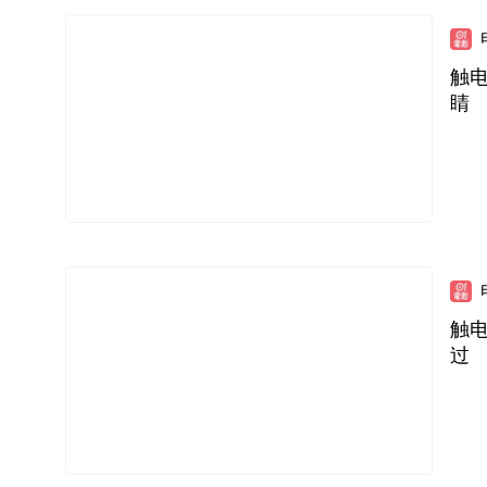
触
睛
触电
过