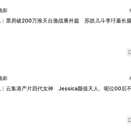
电影
电︱票房破200万推天台激战番外篇 苏皓儿斗李玗蓁长
电影
︱云集港产片四代女神 Jessica颜值天人、呢位00后