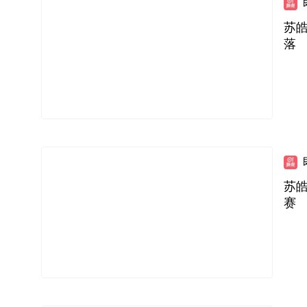
苏
落
苏
赛