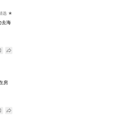
精选 ★
勿去海
在房