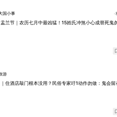
大国小事
月盂兰节｜农历七月中最凶猛！15姓氏冲煞小心成替死鬼
旅游
月｜住酒店敲门根本没用？民俗专家吁1动作勿做：鬼会留