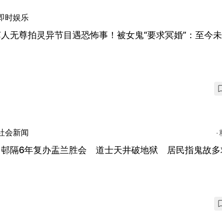
即时娱乐
艺人无尊拍灵异节目遇恐怖事！被女鬼“要求冥婚”：至今
社会新闻
富邨隔6年复办盂兰胜会 道士天井破地狱 居民指鬼故多