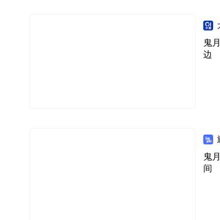
鬼
边
鬼
间