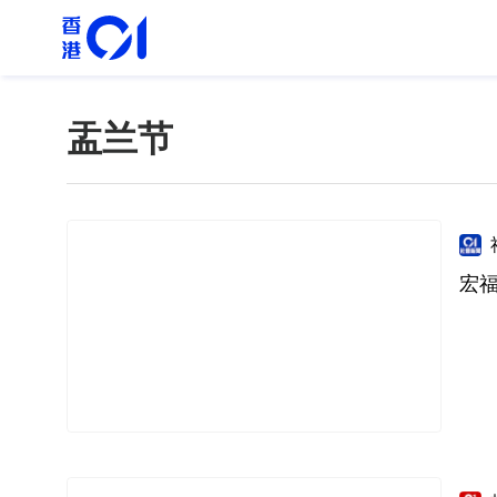
盂兰节
宏