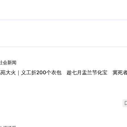
社会新闻
福苑大火｜义工折200个衣包 趁七月盂兰节化宝 冀死