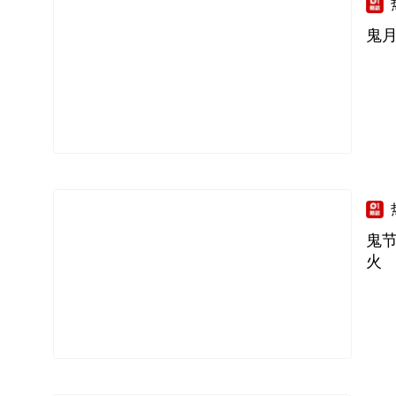
鬼月
鬼
火