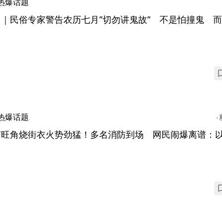
热爆话题
｜民俗专家警告农历七月“切勿讲鬼故” 不是怕撞鬼 而
热爆话题
节旺角烧街衣火势劲猛！多名消防到场 网民闹爆离谱：