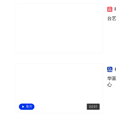
台
华
心
影片
02:01