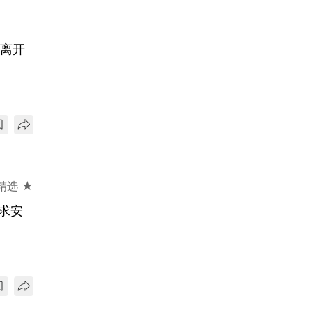
未离开
精选 ★
求安