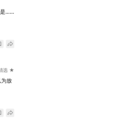
是……
精选 ★
以为放