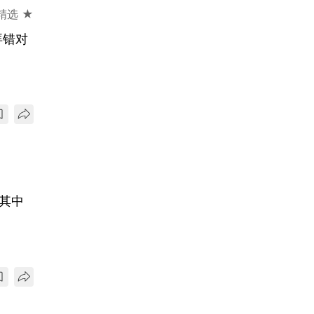
精选 ★
拜错对
其中