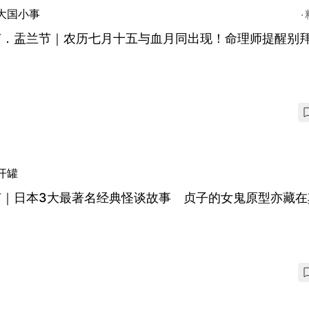
大国小事
节．盂兰节｜农历七月十五与血月同出现！命理师提醒别
开罐
节｜日本3大最著名经典怪谈故事 贞子的女鬼原型亦藏在