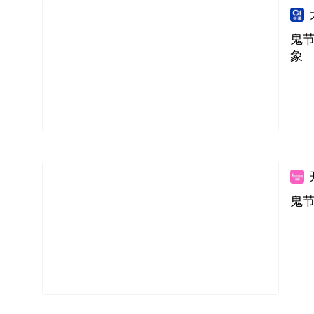
鬼
象
鬼