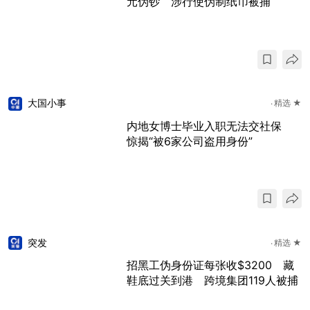
元伪钞 涉行使伪制纸币被捕
大国小事
精选 ★
内地女博士毕业入职无法交社保
惊揭“被6家公司盗用身份”
突发
精选 ★
招黑工伪身份证每张收$3200 藏
鞋底过关到港 跨境集团119人被捕