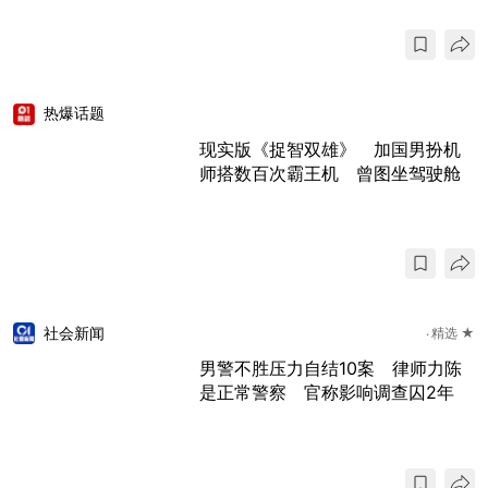
热爆话题
现实版《捉智双雄》 加国男扮机
师搭数百次霸王机 曾图坐驾驶舱
社会新闻
精选 ★
男警不胜压力自结10案 律师力陈
是正常警察 官称影响调查囚2年