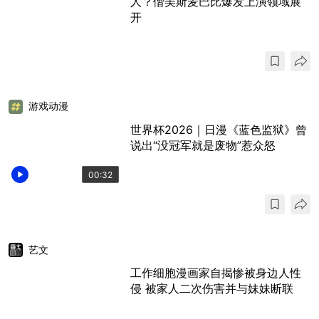
人？偕美斯麦巴比爆发上演领域展
开
游戏动漫
世界杯2026｜日漫《蓝色监狱》曾
说出“没冠军就是废物”惹众怒
00:32
艺文
工作细胞漫画家自揭惨被身边人性
侵 被家人二次伤害并与妹妹断联