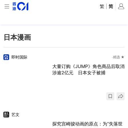
繁
|
简
日本漫画
即时国际
精选 ★
大量订购《JUMP》角色商品后取消
涉逾2亿元 日本女子被捕
艺文
探究宫崎骏动画的原点：为“失落世