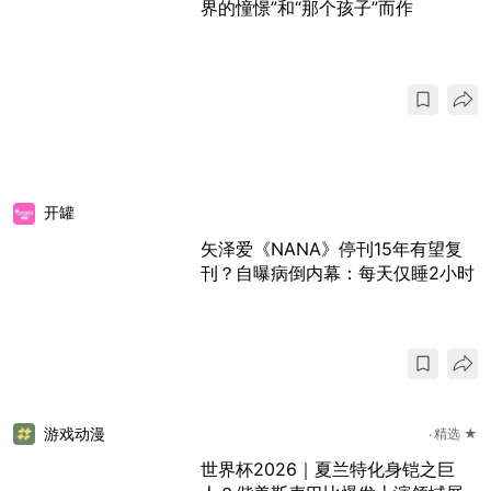
界的憧憬”和“那个孩子”而作
开罐
矢泽爱《NANA》停刊15年有望复
刊？自曝病倒内幕：每天仅睡2小时
游戏动漫
精选 ★
世界杯2026｜夏兰特化身铠之巨