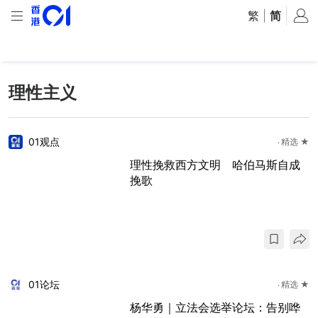
繁
|
简
理性主义
01观点
精选 ★
理性挽救西方文明 哈伯马斯自成
挽歌
01论坛
精选 ★
杨华勇｜立法会选举论坛：告别哗