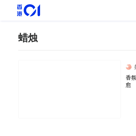
蜡烛
香
愈