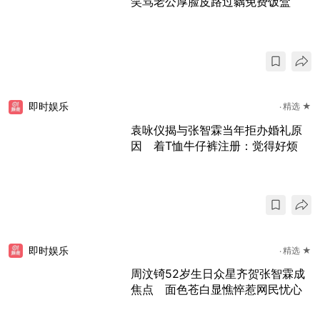
笑骂老公厚脸皮路过黐免费饭盒
即时娱乐
精选 ★
袁咏仪揭与张智霖当年拒办婚礼原
因 着T恤牛仔裤注册：觉得好烦
即时娱乐
精选 ★
周汶锜52岁生日众星齐贺张智霖成
焦点 面色苍白显憔悴惹网民忧心