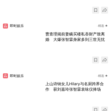
即时娱乐
精选 ★
曹查理揭前妻瞒买楼私吞财产致离
婚 大爆张智霖身家多到三世无忧
即时娱乐
精选 ★
上山诗钠女儿Hilary与名厨跨界合
作 获刘嘉玲张智霖袁咏仪捧场