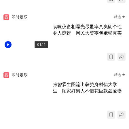
即时娱乐
精选 ★
袁咏仪食相曝光尽显率真爽朗个性
令人惊讶 网民大赞零包袱够真实
01:11
即时娱乐
精选 ★
张智霖生图流出获赞身材似大学
生 顾家好男人不惜花巨款氹爱妻