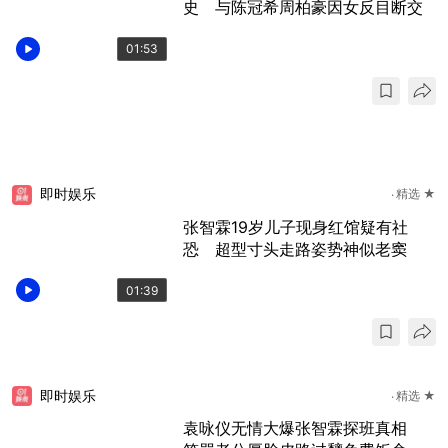
史 与陈冠希周柏豪因女反目断交
01:53
即时娱乐
精选 ★
张智霖19岁儿子现身红馆疑有社
恐 超型寸头走路姿势神似老窦
01:39
即时娱乐
精选 ★
袁咏仪无情大爆张智霖探班真相