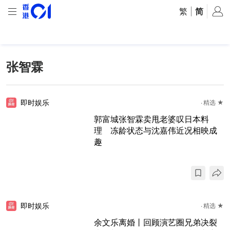
繁
|
简
张智霖
即时娱乐
精选 ★
郭富城张智霖卖甩老婆叹日本料
理 冻龄状态与沈嘉伟近况相映成
趣
即时娱乐
精选 ★
余文乐离婚丨回顾演艺圈兄弟决裂