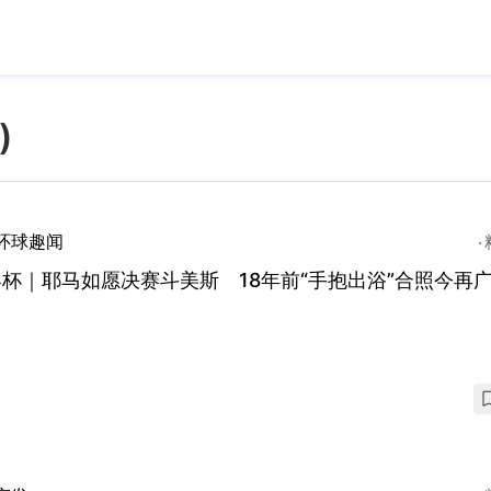
)
环球趣闻
杯｜耶马如愿决赛斗美斯 18年前“手抱出浴”合照今再