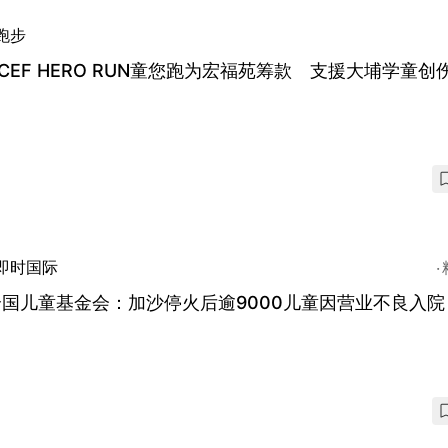
跑步
ICEF HERO RUN童您跑为宏福苑筹款 支援大埔学童创
即时国际
国儿童基金会：加沙停火后逾9000儿童因营业不良入院