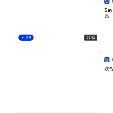
Sa
愿
影片
06:42
联