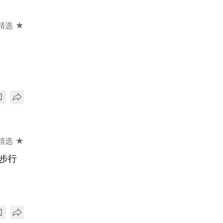
精选 ★
精选 ★
跑步行