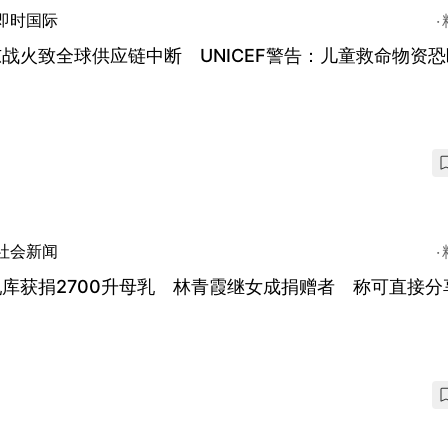
即时国际
战火致全球供应链中断 UNICEF警告：儿童救命物资
社会新闻
库获捐2700升母乳 林青霞继女成捐赠者 称可直接分