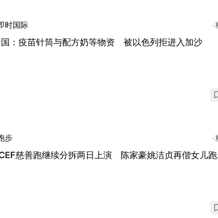
即时国际
合国：疫苗针筒与配方奶等物资 被以色列拒进入加沙
跑步
ICEF慈善跑继续分拆两日上演 陈家豪姚洁贞再偕女儿