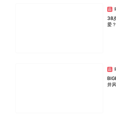
38
爱
BI
井