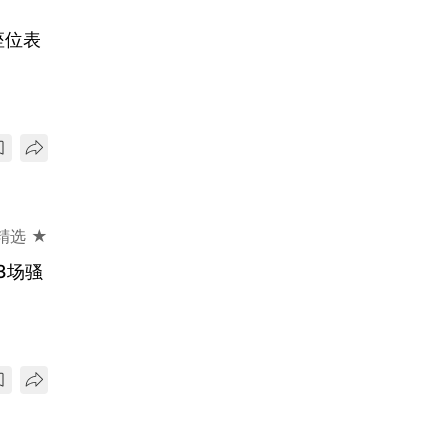
座位表
精选 ★
3场骚