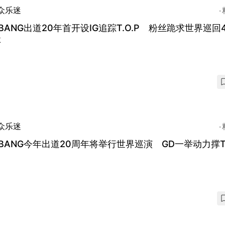
众乐迷
GBANG出道20年首开设IG追踪T.O.P 粉丝跪求世界巡回
体
众乐迷
GBANG今年出道20周年将举行世界巡演 GD一举动力撑T.
归