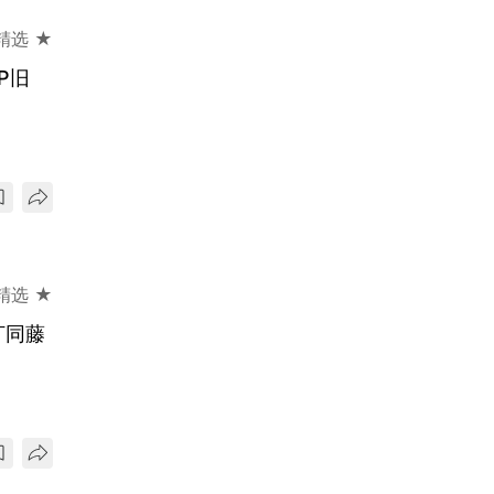
精选 ★
P旧
精选 ★
汀同藤