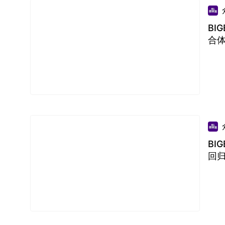
BI
合
BI
回