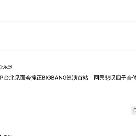
众乐迷
O.P台北见面会撞正BIGBANG巡演首站 网民悲叹四子合
灭