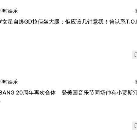
即时娱乐
岁女星自爆GD拉佢坐大腿：佢应该几钟意我！曾认系T.O.
？
即时娱乐
GBANG 20周年再次合体 登美国音乐节同场仲有小贾斯
风