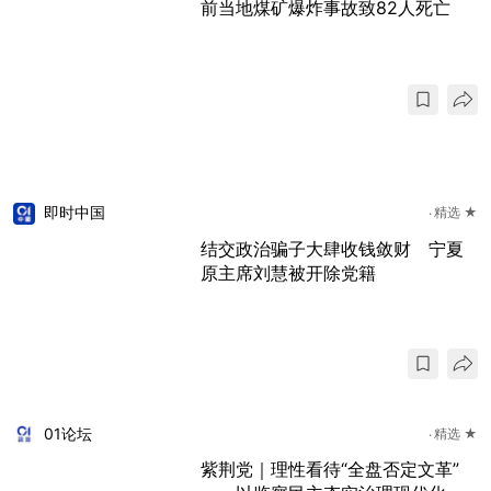
前当地煤矿爆炸事故致82人死亡
即时中国
精选 ★
结交政治骗子大肆收钱敛财 宁夏
原主席刘慧被开除党籍
01论坛
精选 ★
紫荆党｜理性看待“全盘否定文革”