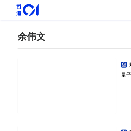
余伟文
量