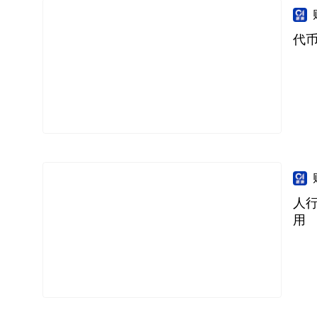
代币
人
用