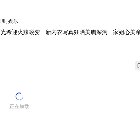
即时娱乐
村光希迎火辣蜕变 新内衣写真狂晒美胸深沟 家姐心美
正在加载