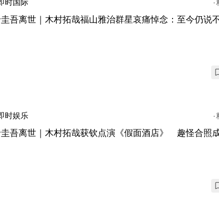
即时国际
野圭吾离世｜木村拓哉福山雅治群星哀痛悼念：至今仍说
即时娱乐
野圭吾离世｜木村拓哉获钦点演《假面酒店》 趣怪合照