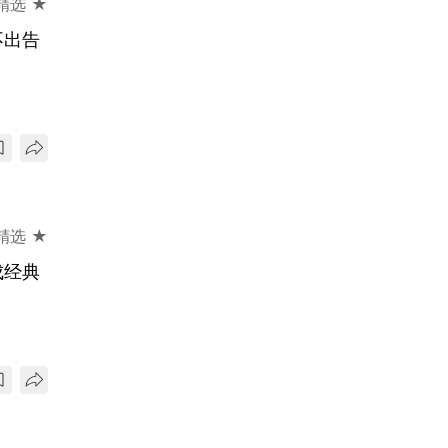
精选 ★
不出告
精选 ★
成经典