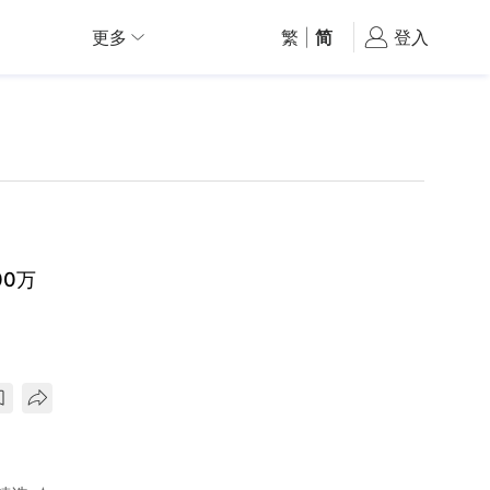
更多
繁
|
简
登入
00万