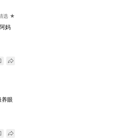
精选 ★
得阿妈
极养眼