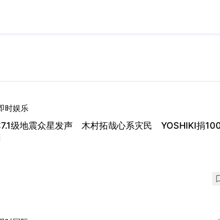
即时娱乐
7.1级地震众星发声 木村拓哉心系灾民 YOSHIKI捐10
圆