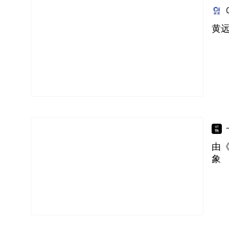
黄远
由《
象