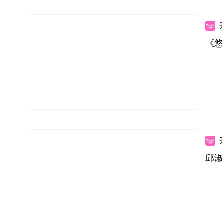
《悠
邱淑