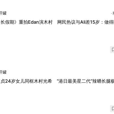
开罐
长假期》重拍Edan演木村 网民热议与Ali差15岁：做
开罐
贞24岁女儿同框木村光希 “港日最美星二代”辣晒长腿