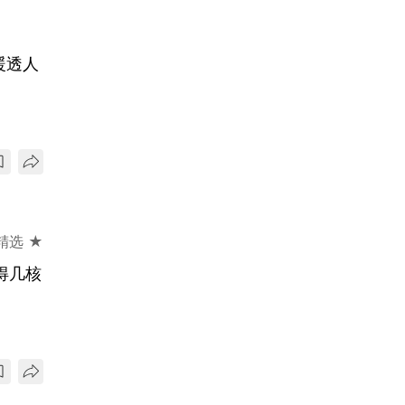
暖透人
精选 ★
得几核