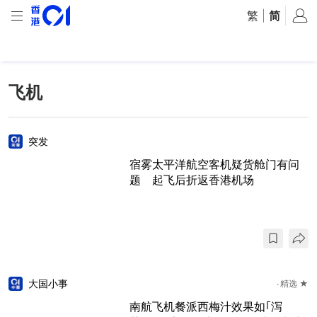
繁
|
简
飞机
突发
宿雾太平洋航空客机疑货舱门有问
题 起飞后折返香港机场
大国小事
精选 ★
南航飞机餐派西梅汁效果如｢泻