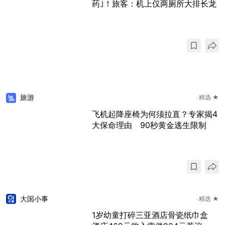
药｣！旅客：机上仅两厕所大排长龙
旅游
精选 ★
飞机起降座椅为何须拉直？专家揭4
大保命理由 90秒黄金逃生限制
大国小事
精选 ★
1岁幼童打碎三亚酒店骨瓷纸巾盒