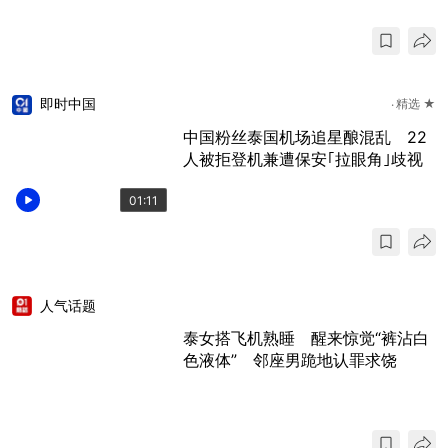
即时中国
精选 ★
中国粉丝泰国机场追星酿混乱 22
人被拒登机兼遭保安｢拉眼角｣歧视
01:11
人气话题
泰女搭飞机熟睡 醒来惊觉“裤沾白
色液体” 邻座男跪地认罪求饶