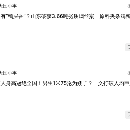
大国小事
有“鸭屎香”？山东破获3.66吨劣质烟丝案 原料夹杂鸡
大国小事
人身高冠绝全国！男生1米75沦为矮子？一文打破人均巨