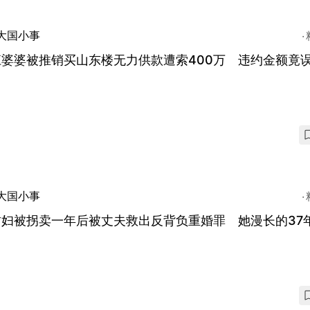
大国小事
江婆婆被推销买山东楼无力供款遭索400万 违约金额竟
大国小事
肃妇被拐卖一年后被丈夫救出反背负重婚罪 她漫长的37