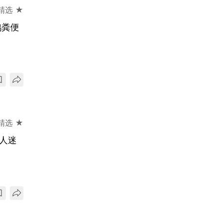
精选 ★
鸭粪便
精选 ★
人迷