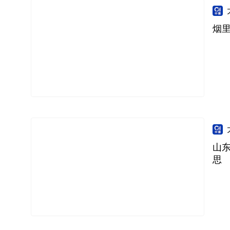
烟里
山东
思