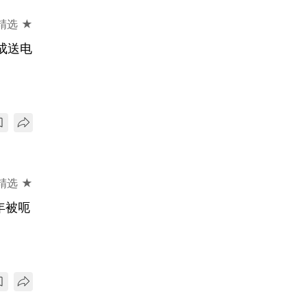
精选 ★
成送电
精选 ★
年被呃