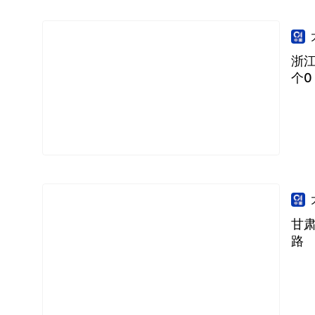
浙
个0
甘
路