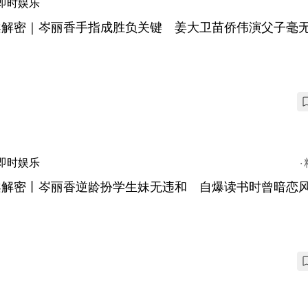
即时娱乐
案解密｜岑丽香手指成胜负关键 姜大卫苗侨伟演父子毫
即时娱乐
案解密丨岑丽香逆龄扮学生妹无违和 自爆读书时曾暗恋