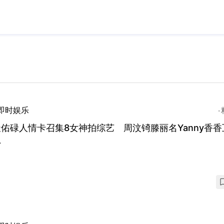
即时娱乐
佑碌人情卡召集8女神拍综艺 周汶锜滕丽名Yanny香香
忌