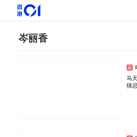
岑丽香
马天
猜