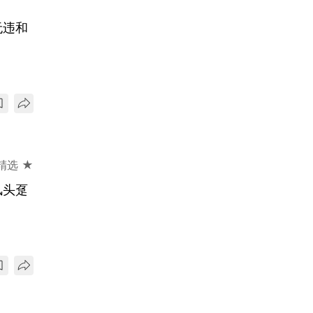
无违和
精选 ★
风头趸