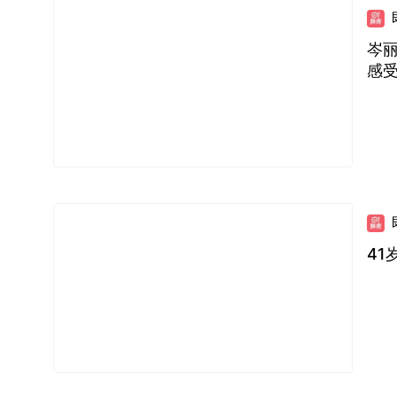
岑丽
感
41