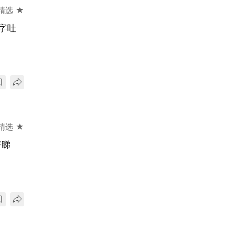
精选 ★
字吐
精选 ★
好睇