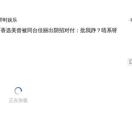
即时娱乐
丽香选美曾被同台佳丽出阴招对付：批我踭？唔系呀
正在加载