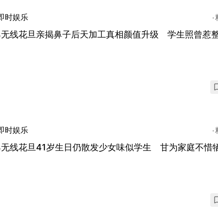
即时娱乐
巢无线花旦亲揭鼻子后天加工真相颜值升级 学生照曾惹
即时娱乐
巢无线花旦41岁生日仍散发少女味似学生 甘为家庭不惜