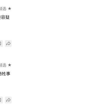
精选 ★
整容疑
精选 ★
牺牲事