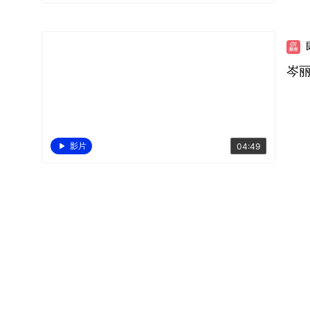
岑
影片
04:49