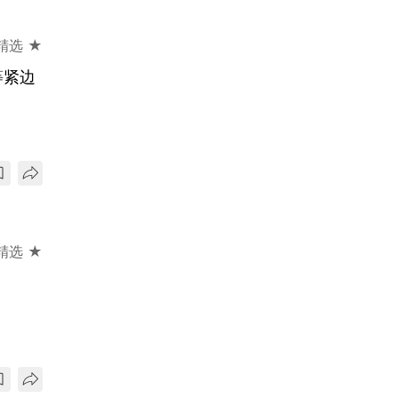
精选 ★
等紧边
精选 ★