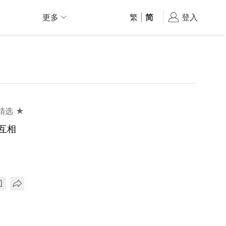
更多
繁
|
简
登入
精选 ★
互相