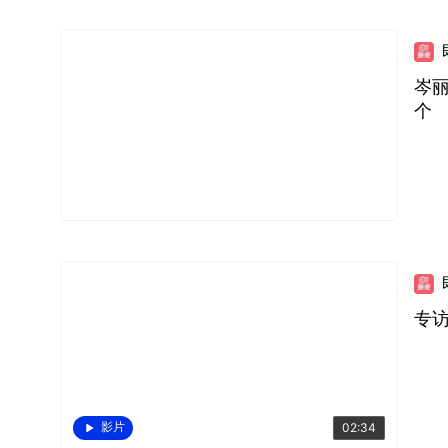
岑
个
影片
02:34