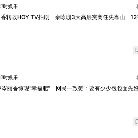
即时娱乐
香转战HOY TV拍剧 余咏珊3大高层突离任失靠山 12
受
即时娱乐
岁岑丽香惊现“幸福肥” 网民一致赞：要有少少包包面先