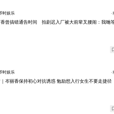
即时娱乐
丽香曾搞错通告时间 拍剧迟入厂被大前辈叉腰闹：我哋
即时娱乐
专访｜岑丽香保持初心对抗诱惑 勉励想入行女生不要走捷径