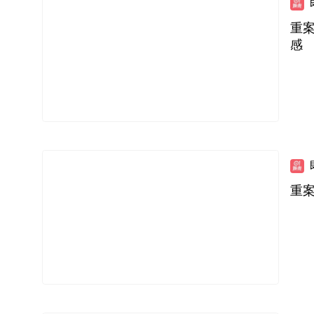
重
感
重