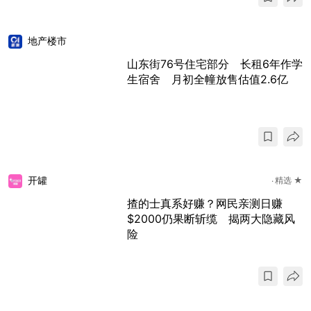
地产楼市
山东街76号住宅部分 长租6年作学
生宿舍 月初全幢放售估值2.6亿
开罐
精选 ★
揸的士真系好赚？网民亲测日赚
$2000仍果断斩缆 揭两大隐藏风
险