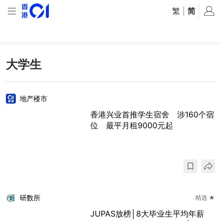
繁
|
简
大学生
地产楼市
香港兴业首推学生宿舍 涉160个宿
位 最平月租9000元起
研数所
精选 ★
JUPAS放榜│8大毕业生平均年薪