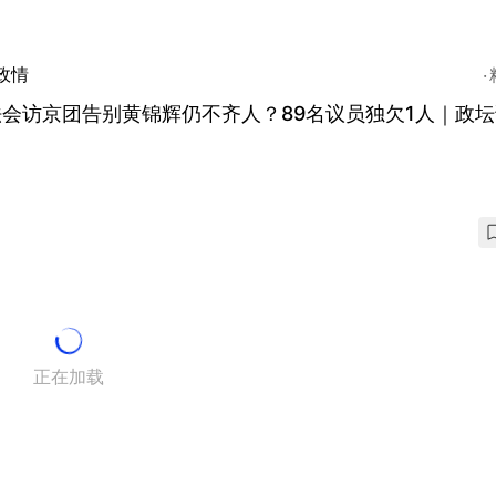
政情
会访京团告别黄锦辉仍不齐人？89名议员独欠1人｜政
正在加载