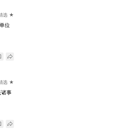
精选 ★
2单位
精选 ★
坛诸事