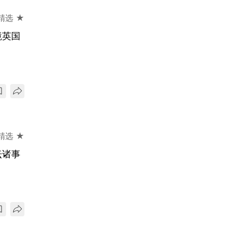
精选 ★
境英国
精选 ★
坛诸事