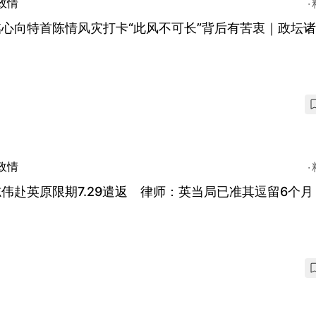
政情
铭心向特首陈情风灾打卡“此风不可长”背后有苦衷｜政坛
政情
伟赴英原限期7.29遣返 律师：英当局已准其逗留6个月