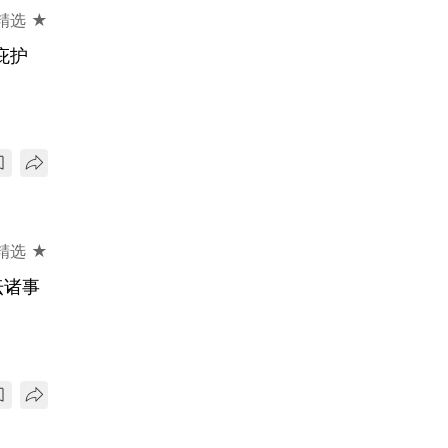
精选 ★
庇护
精选 ★
坛诸事