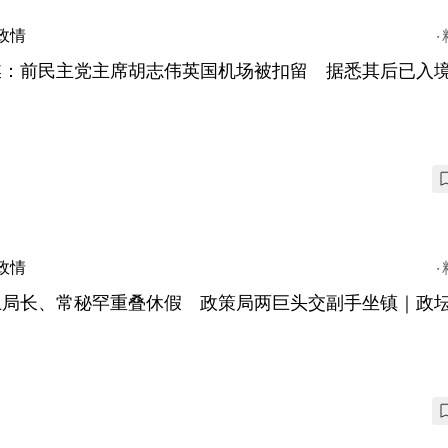
政情
媒：前民主党主席胡志伟英国机场被扣留 据悉其后已入
政情
卫局长、常秘罕重叠休假 政策局两巨头交副手坐镇｜政