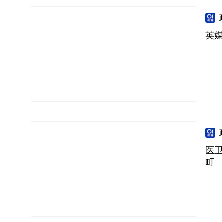
英
医
町