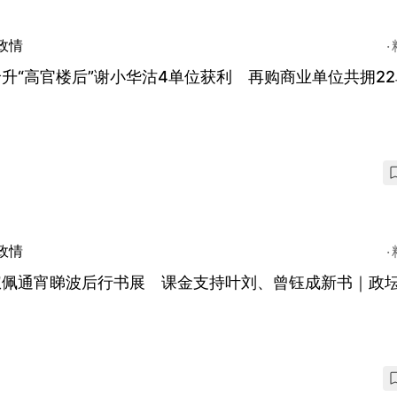
政情
升“高官楼后”谢小华沽4单位获利 再购商业单位共拥2
政情
淑佩通宵睇波后行书展 课金支持叶刘、曾钰成新书｜政