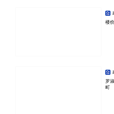
楼价
罗
町