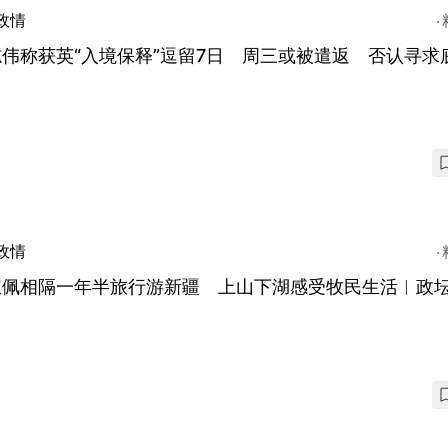
政情
伟称获英“入境保释”逗留7日 周三或被遣返 否认寻求
政情
淑佩相隔一年半旅行游新疆 上山下湖感受牧民生活︱政