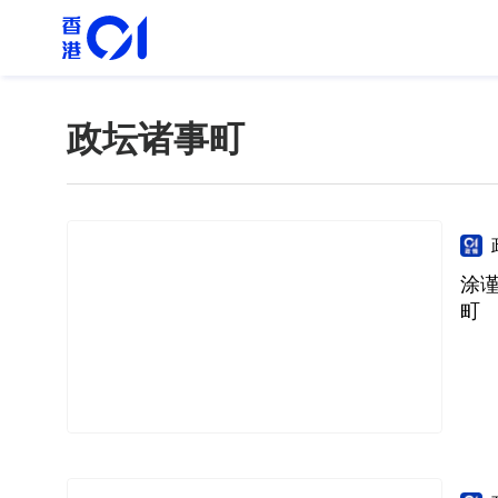
政坛诸事町
涂
町