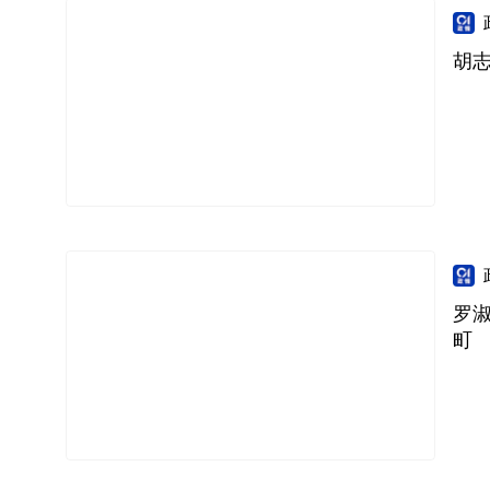
胡志
罗
町