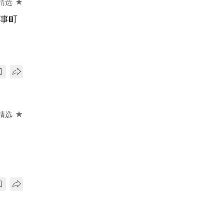
精选 ★
诸事町
精选 ★