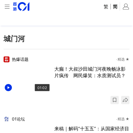
繁
|
简
城门河
热爆话题
精选 ★
大癫！大叔沙田城门河夜晚畅泳影
片疯传 网民爆笑：水质测试员？
01:02
01论坛
精选 ★
来稿｜解码“十五五”：从国家经济目