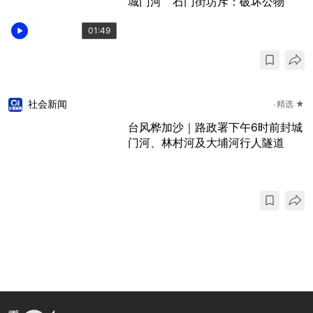
城门河 石门街坊斥：破坏公物
01:49
社会新闻
精选 ★
台风桦加沙｜路政署下午6时前封城
门河、林村河及大埔河行人隧道