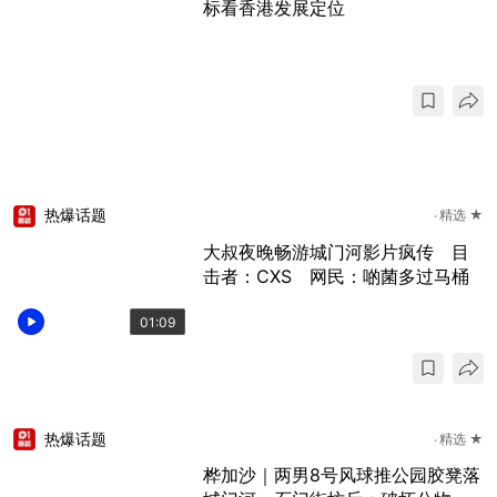
标看香港发展定位
热爆话题
精选 ★
大叔夜晚畅游城门河影片疯传 目
击者：CXS 网民：啲菌多过马桶
01:09
热爆话题
精选 ★
桦加沙｜两男8号风球推公园胶凳落