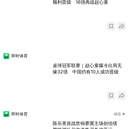
顺利晋级 16强再战赵心童
即时体育
桌球冠军联赛｜赵心童爆冷出局无
缘32强 中国仍有10人成功晋级
即时体育
精选 ★
陈乐熹首战世锦赛冀主场创佳绩