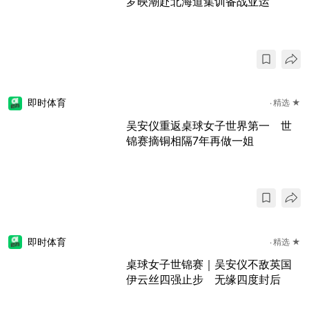
罗映潮赴北海道集训备战亚运
即时体育
精选 ★
吴安仪重返桌球女子世界第一 世
锦赛摘铜相隔7年再做一姐
即时体育
精选 ★
桌球女子世锦赛｜吴安仪不敌英国
伊云丝四强止步 无缘四度封后