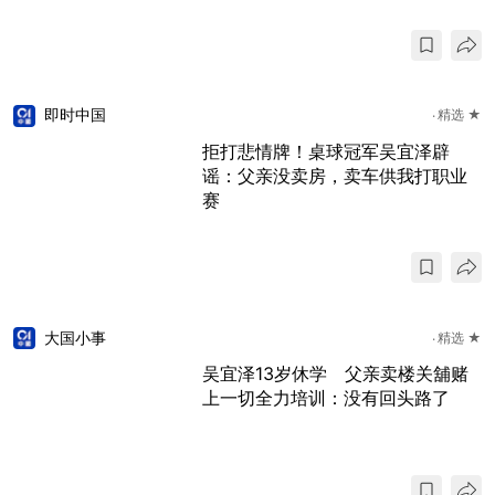
即时中国
精选 ★
拒打悲情牌！桌球冠军吴宜泽辟
谣：父亲没卖房，卖车供我打职业
赛
大国小事
精选 ★
吴宜泽13岁休学 父亲卖楼关舖赌
上一切全力培训：没有回头路了