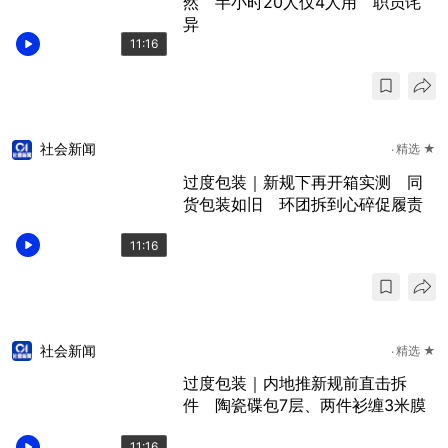
然 半小时20人仅4人用 职员诧
异
11:16
社会新闻
精选 ★
过度包装｜新规下再开箱实测 同
货包装如旧 环团拆到心碎促履责
11:16
社会新闻
精选 ★
过度包装｜内地推新规前直击拆
件 陶瓷碟包7层、两件衫缠3米膜
11:16