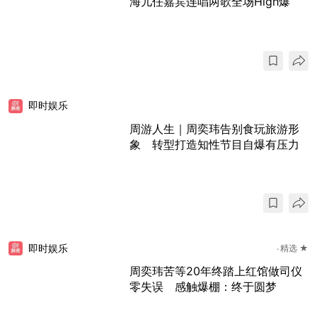
海儿任嘉宾连唱两歌全场High爆
即时娱乐
周游人生｜周奕玮告别食玩旅游形
象 转型打造知性节目自爆有压力
即时娱乐
精选 ★
周奕玮苦等20年终踏上红馆做司仪
零失误 感触爆棚：终于圆梦