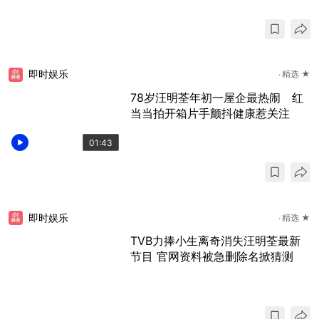
即时娱乐
精选 ★
78岁汪明荃年初一屋企最热闹 红
当当拍开箱片手颤抖健康惹关注
01:43
即时娱乐
精选 ★
TVB力捧小生离奇消失汪明荃最新
节目 官网资料被急删除名掀猜测