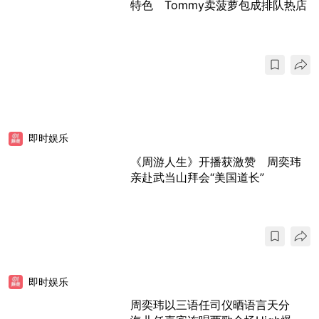
特色 Tommy卖菠萝包成排队热店
即时娱乐
《周游人生》开播获激赞 周奕玮
亲赴武当山拜会“美国道长”
即时娱乐
周奕玮以三语任司仪晒语言天分