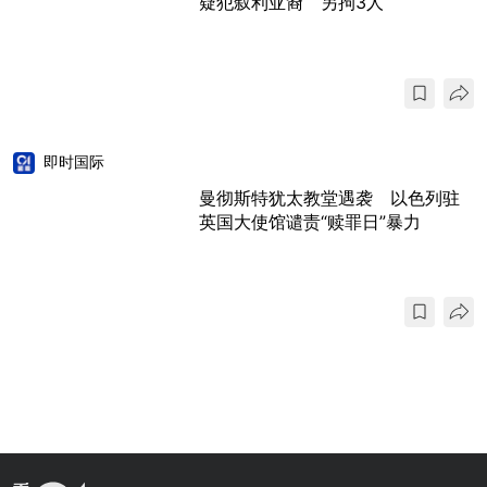
疑犯叙利亚裔 另拘3人
即时国际
曼彻斯特犹太教堂遇袭 以色列驻
英国大使馆谴责“赎罪日”暴力