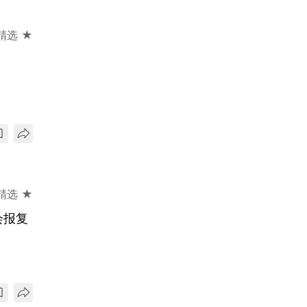
精选 ★
精选 ★
会报复