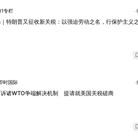
01专栏
畅｜特朗普又征收新关税：以强迫劳动之名，行保护主义
即时国际
西诉诸WTO争端解决机制 提请就美国关税磋商