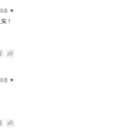
精选 ★
之实！
精选 ★