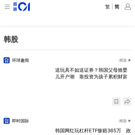
繁
|
简
韩股
环球趣闻
精选 ★
送玩具不如送证券？韩国父母掀婴
儿开户潮 靠投资为孩子累积财富
即时国际
精选 ★
韩国网红玩杠杆ETF惨赔365万 政