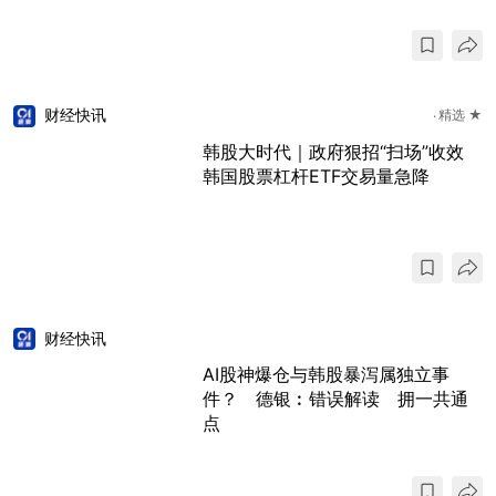
财经快讯
精选 ★
韩股大时代｜政府狠招“扫场”收效
韩国股票杠杆ETF交易量急降
财经快讯
AI股神爆仓与韩股暴泻属独立事
件？ 德银︰错误解读 拥一共通
点