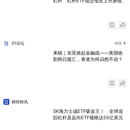
杠杆 杠杆ETF成交缩至上市新低
01论坛
精选 ★
来稿｜东亚掀起金融战——美国收
割韩日股汇，香港为何岿然不动？
财经快讯
SK海力士成ETF吸金王！ 全球追
踪杠杆及反向ETF规模达55亿美元