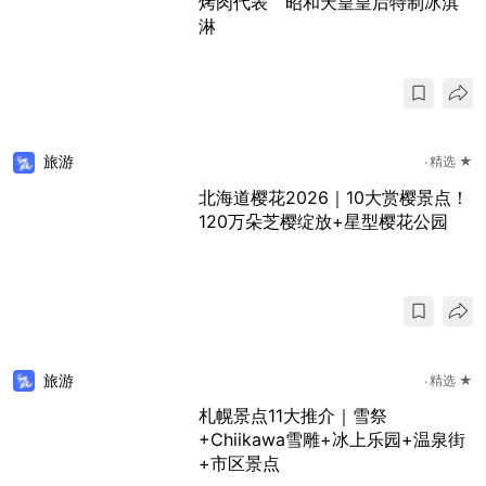
烤肉代表 昭和天皇皇后特制冰淇
淋
旅游
精选 ★
北海道樱花2026｜10大赏樱景点！
120万朵芝樱绽放+星型樱花公园
旅游
精选 ★
札幌景点11大推介｜雪祭
+Chiikawa雪雕+冰上乐园+温泉街
+市区景点