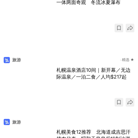
一体两面奇观 冬流冰夏瀑布
旅游
精选 ★
札幌温泉酒店10间｜新开幕／无边
际温泉／一泊二食／人均$217起
旅游
札幌美食12推荐 北海道成吉思汗