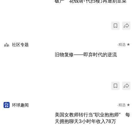
破产 花钱请｢代扫楼｣再遭割韭菜
社区专题
精选 ★
旧物复修——即弃时代的逆流
环球趣闻
精选 ★
美国女教师转行当“职业抱抱师” 每
天拥抱聊天3小时年收入78万