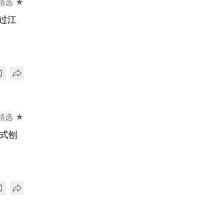
精选 ★
过江
精选 ★
日式刨