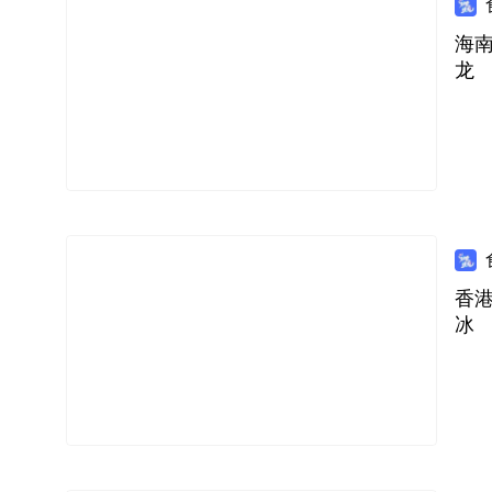
海南
龙
香港
冰