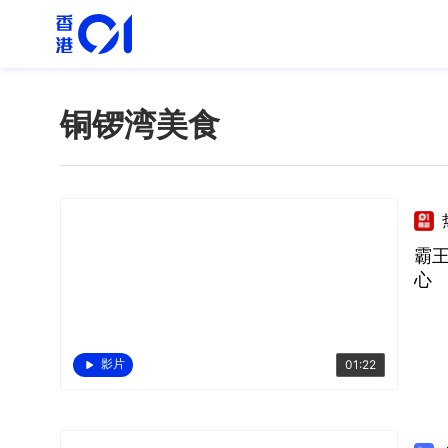
铜锣湾美食
霸王
心
影片
01:22