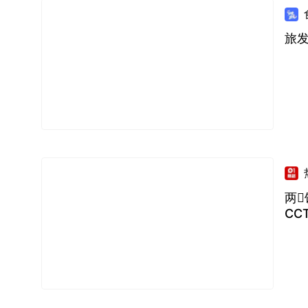
旅发
两
CC