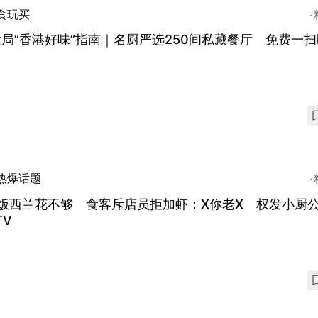
食玩买
局“香港好味”指南｜名厨严选250间私藏餐厅 免费一
热爆话题
饭西兰花不够 食客斥店员拒加虾：X你老X 权发小厨
TV