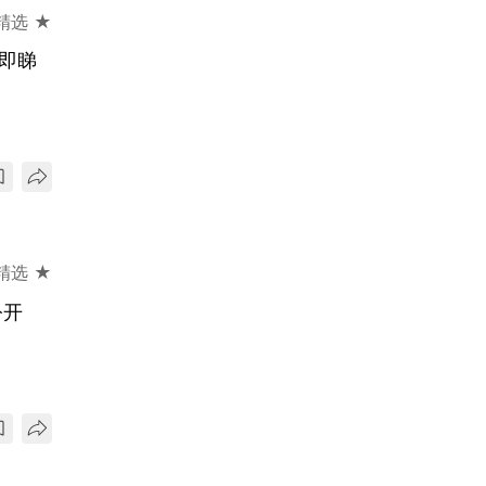
精选 ★
扫即睇
精选 ★
公开