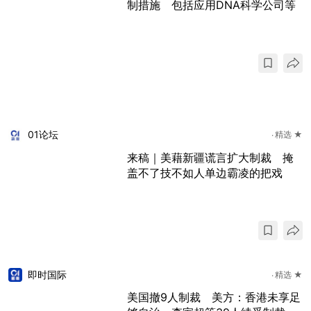
制措施 包括应用DNA科学公司等
01论坛
精选 ★
来稿｜美藉新疆谎言扩大制裁 掩
盖不了技不如人单边霸凌的把戏
即时国际
精选 ★
美国撤9人制裁 美方：香港未享足