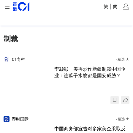
繁
|
简
制裁
01专栏
精选 ★
李颕彰｜美再炒作新疆制裁中国企
业：连瓜子水饺都是国安威胁？
即时国际
精选 ★
中国商务部宣告对多家美企采取反