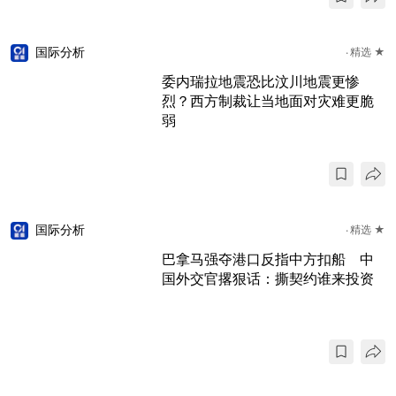
国际分析
精选 ★
委内瑞拉地震恐比汶川地震更惨
烈？西方制裁让当地面对灾难更脆
弱
国际分析
精选 ★
巴拿马强夺港口反指中方扣船 中
国外交官撂狠话：撕契约谁来投资