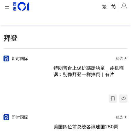
繁
|
简
拜登
即时国际
精选 ★
特朗普台上保护蹒跚幼童 趁机嘲
讽：别像拜登一样摔倒｜有片
即时国际
精选 ★
美国四位前总统各谈建国250周