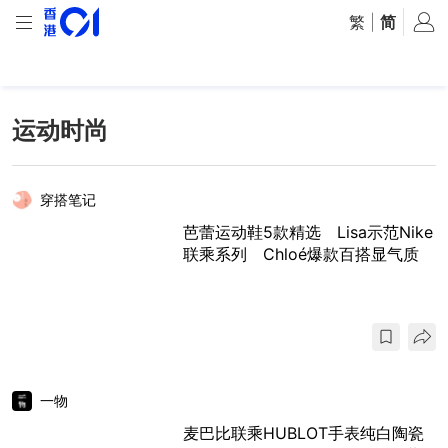
繁
|
简
运动时尚
穿搭笔记
芭蕾运动鞋5款精选 Lisa示范Nike
联乘系列 Chloé爆款百搭显气质
一物
麦巴比联乘HUBLOT手表纯白陶瓷