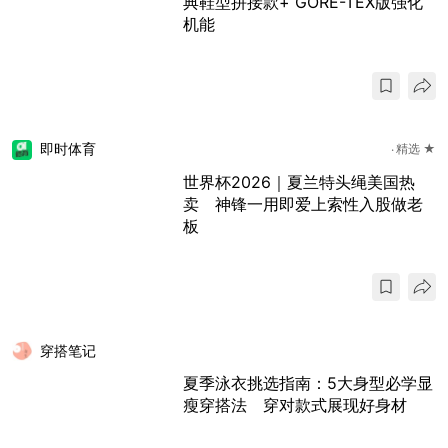
典鞋型拼接款+ GORE-TEX版强化
机能
即时体育
精选 ★
世界杯2026｜夏兰特头绳美国热
卖 神锋一用即爱上索性入股做老
板
穿搭笔记
夏季泳衣挑选指南：5大身型必学显
瘦穿搭法 穿对款式展现好身材