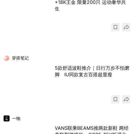
+18K王金 限量200只 运动奢华共
生
穿搭笔记
5款舒适波鞋推介｜日行万步不怕磨
脚 IU同款复古百搭超显瘦
一物
VANS联乘BEAMS推两款新鞋 两经