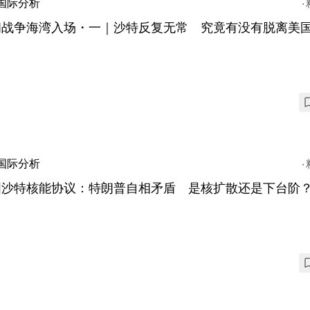
国际分析
朗战争海湾入场・一｜沙特反复无常 究竟有没有脱离美
？
国际分析
国沙特核能协议：特朗普自相矛盾 是核扩散还是下台阶