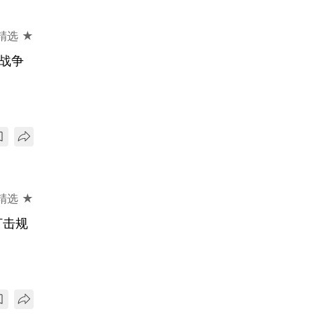
精选 ★
战争
精选 ★
打击规