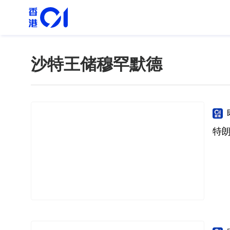
沙特王储穆罕默德
特