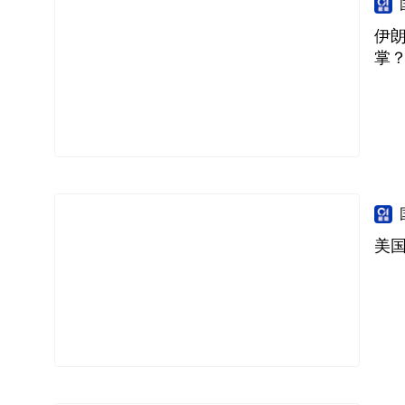
伊
掌
美