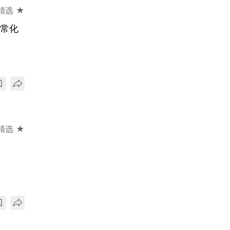
精选 ★
正常化
精选 ★
？