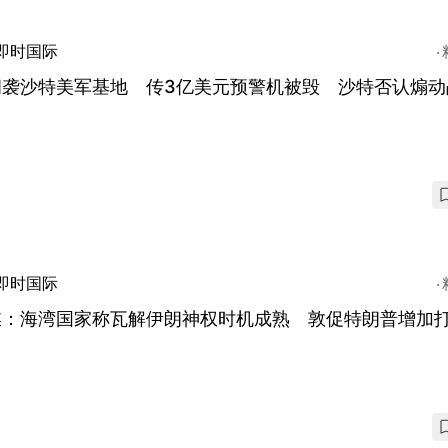
即时国际
朗袭沙特美军基地 传3亿美元预警机被毁 沙特否认煽动
即时国际
媒：海湾国家称瓦解伊朗神权时机成熟 敦促特朗普增加