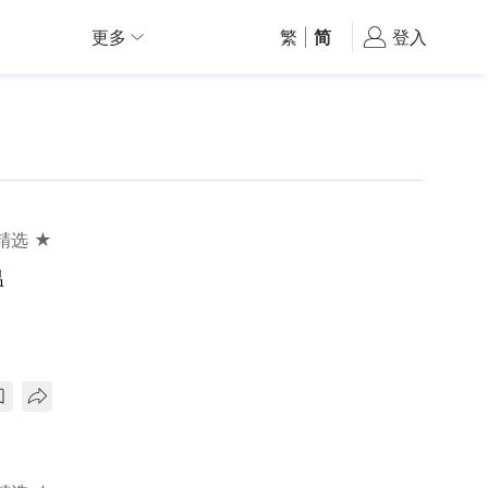
更多
繁
|
简
登入
精选 ★
温