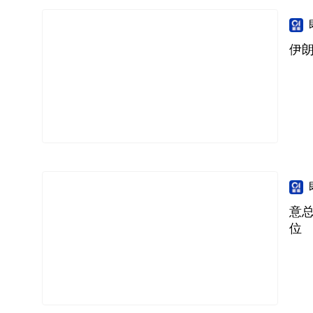
伊
意
位