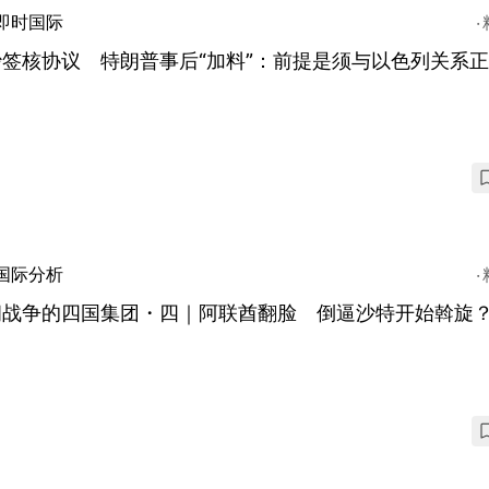
即时国际
沙签核协议 特朗普事后“加料”：前提是须与以色列关系
国际分析
朗战争的四国集团・四｜阿联酋翻脸 倒逼沙特开始斡旋