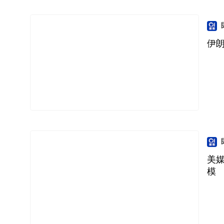
伊
美
模