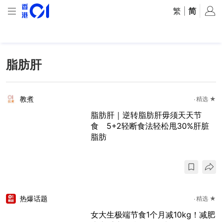
繁
|
简
脂肪肝
教煮
精选 ★
脂肪肝｜逆转脂肪肝毋须天天节
食 5+2轻断食法轻松甩30%肝脏
脂肪
热爆话题
精选 ★
女大生极端节食1个月减10kg！减肥