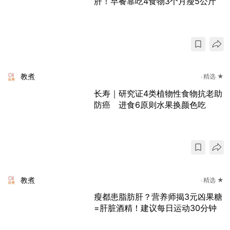
肝！早餐靠吃4食物3个月瘦5公斤
教煮
精选 ★
长寿｜研究证4类植物性食物抗老助
防癌 进食6原则水果换颜色吃
教煮
精选 ★
瘦都患脂肪肝？营养师揭3元凶果糖
=肝脏酒精！建议每日运动30分钟