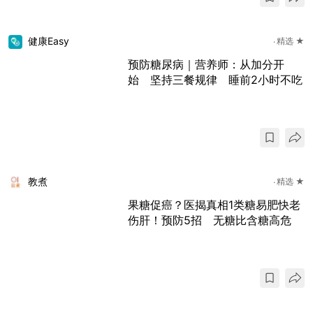
健康Easy
精选 ★
预防糖尿病｜营养师：从加分开
始 坚持三餐规律 睡前2小时不吃
教煮
精选 ★
果糖促癌？医揭真相1类糖易肥快老
伤肝！预防5招 无糖比含糖高危