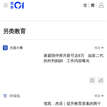
繁
|
简
另类教育
大国小事
精选 ★
家庭陪伴师月薪可达8万 如富二代
的外判妈妈 工作内容曝光
01论坛
精选 ★
笔凯．杰语｜提升教育质素的两个