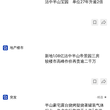
沽中半山宝园 单位27年升逾2倍
地产楼市
新地1.08亿沽中半山帝景园三房
较楼市高峰作价再贵逾二千万
突发
精选 ★
半山豪宅露台烧烤疑烧著罐装气体