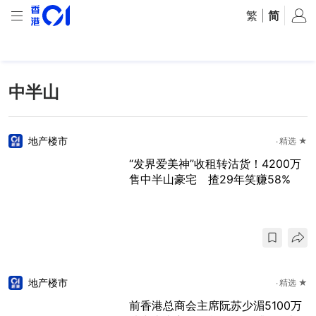
繁
|
简
中半山
地产楼市
精选 ★
“发界爱美神”收租转沽货！4200万
售中半山豪宅 揸29年笑赚58%
地产楼市
精选 ★
前香港总商会主席阮苏少湄5100万