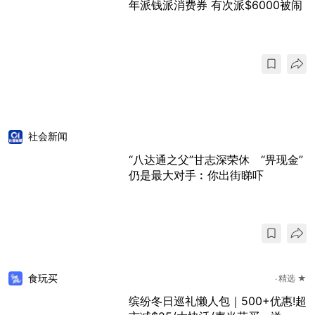
年派钱派消费券 有次派$6000被闹
社会新闻
“八达通之父”甘志深荣休 “畀现金”
仍是最大对手︰你出街睇吓
食玩买
精选 ★
缤纷冬日巡礼懒人包｜500+优惠!超