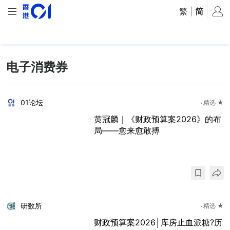
繁
|
简
电子消费券
01论坛
精选 ★
黄冠麟｜《财政预算案2026》的布
局——愈来愈敢搏
研数所
精选 ★
财政预算案2026│库房止血派糖?历