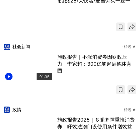
市减$25/大快活/麦当劳买一送一
社会新闻
精选 ★
施政报告｜不派消费券因财政压
力 李家超：300亿够起启德体育
园
01:35
政情
精选 ★
施政报告2025｜多党齐撑重推消费
券 吁效法澳门设使用条件增效益