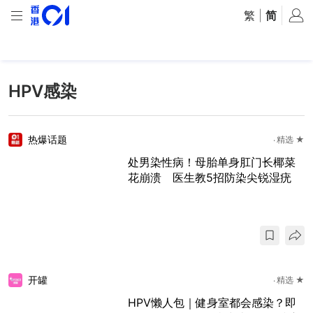
繁
|
简
HPV感染
热爆话题
精选 ★
处男染性病！母胎单身肛门长椰菜
花崩溃 医生教5招防染尖锐湿疣
开罐
精选 ★
HPV懒人包｜健身室都会感染？即