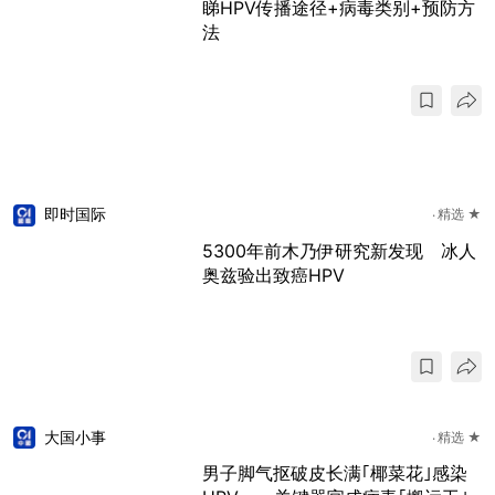
睇HPV传播途径+病毒类别+预防方
法
即时国际
精选 ★
5300年前木乃伊研究新发现 冰人
奥兹验出致癌HPV
大国小事
精选 ★
男子脚气抠破皮长满｢椰菜花｣感染