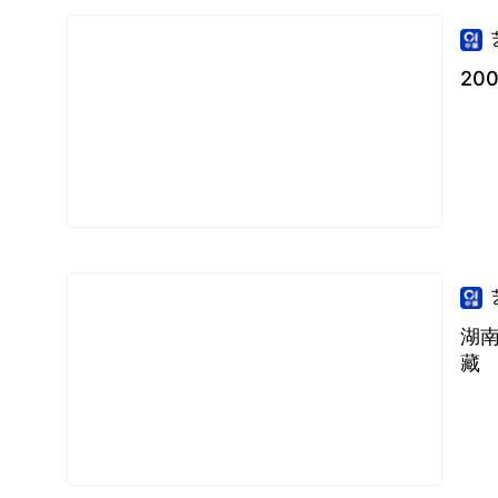
20
湖
藏