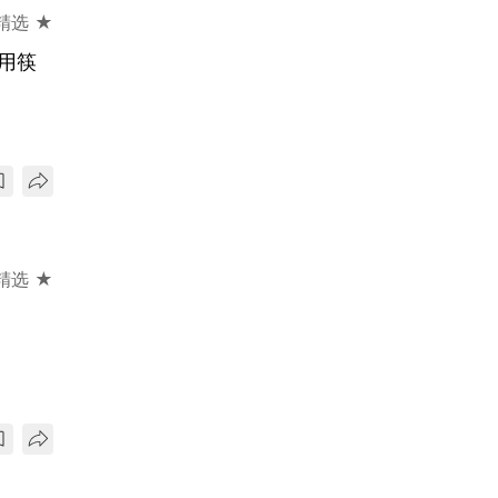
精选 ★
用筷
精选 ★