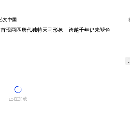
艺文中国
疆首现两匹唐代独特天马形象 跨越千年仍未褪色
正在加载