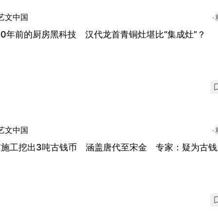
艺文中国
00年前的厨房黑科技 汉代龙首青铜灶堪比“集成灶”？
艺文中国
南施工挖出3吨古钱币 涵盖唐代至宋金 专家：疑为古钱