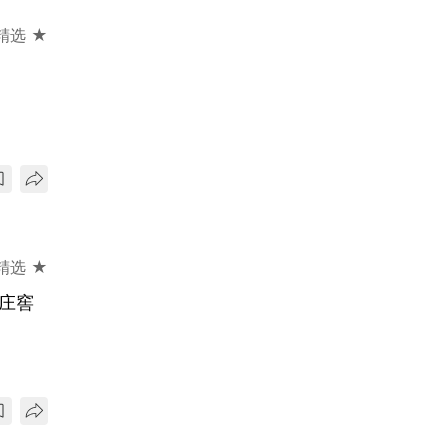
精选 ★
精选 ★
庄窖