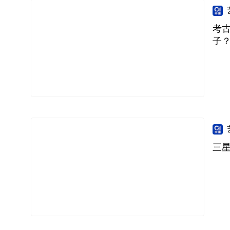
考古
子
三星