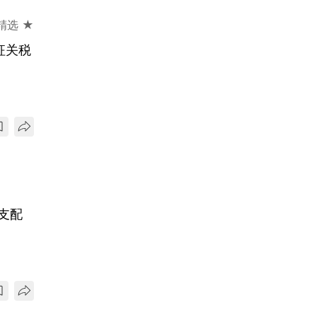
精选 ★
征关税
支配