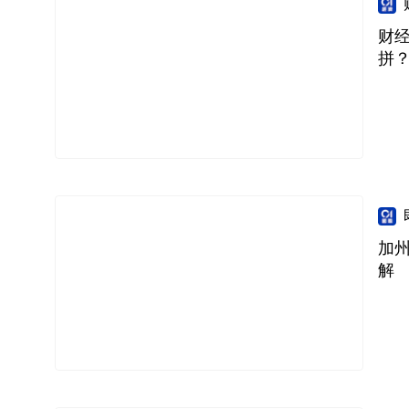
财
拼
加州
解