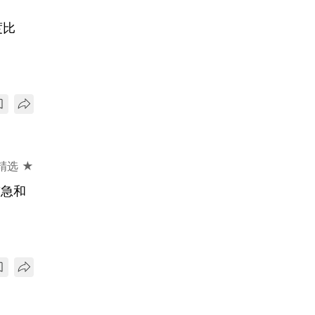
度比
精选 ★
前急和