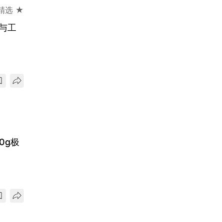
精选 ★
活与工
0g极