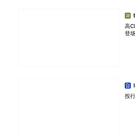
高C
登
投行