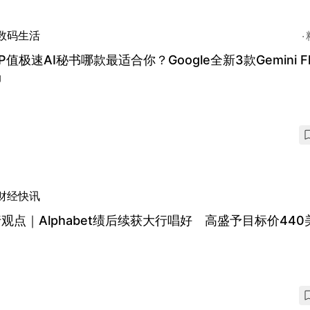
数码生活
P值极速AI秘书哪款最适合你？Google全新3款Gemini Fl
场
财经快讯
观点｜Alphabet绩后续获大行唱好 高盛予目标价440