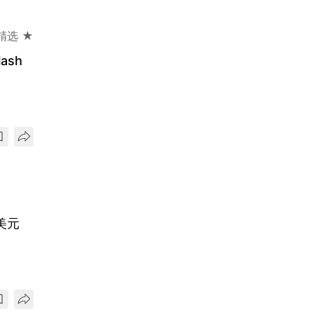
精选 ★
ash
美元