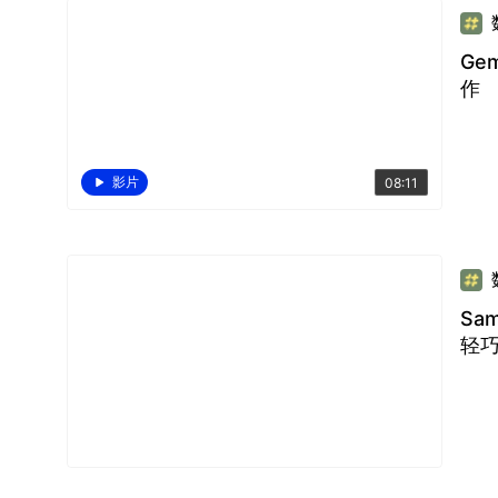
Ge
作
影片
08:11
Sa
轻