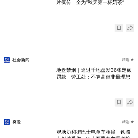
片疯传 全为“秋天第一杯奶茶”
社会新闻
精选 ★
地盘禁烟｜巡过千地盘发36张定额
罚款 劳工处：不算高但非最理想
突发
精选 ★
观塘协和街巴士电单车相撞 铁骑