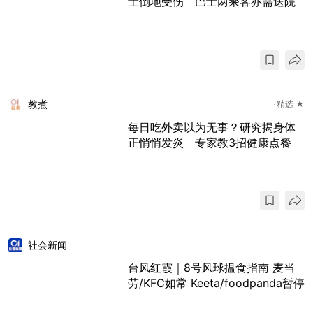
士倒地受伤 巴士两乘客亦需送院
教煮
精选 ★
每日吃外卖以为无事？研究揭身体
正悄悄发炎 专家教3招健康点餐
社会新闻
台风红霞｜8号风球揾食指南 麦当
劳/KFC如常 Keeta/foodpanda暂停