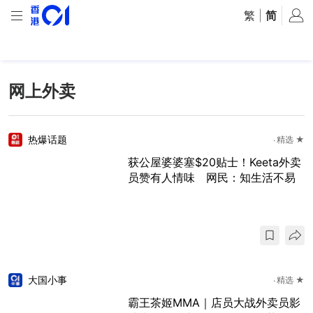
繁
|
简
网上外卖
热爆话题
精选 ★
获公屋婆婆塞$20贴士！Keeta外卖
员赞有人情味 网民：知生活不易
大国小事
精选 ★
霸王茶姬MMA｜店员大战外卖员影