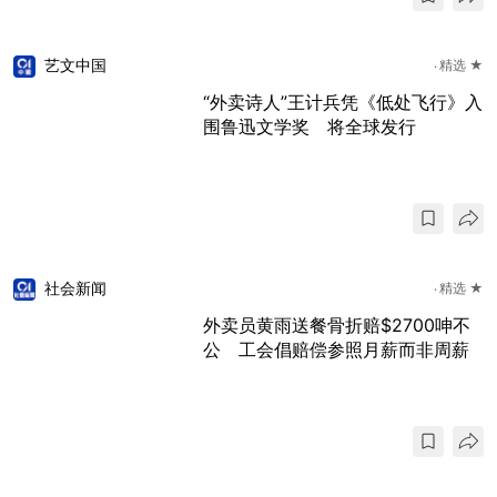
艺文中国
精选 ★
“外卖诗人”王计兵凭《低处飞行》入
围鲁迅文学奖 将全球发行
社会新闻
精选 ★
外卖员黄雨送餐骨折赔$2700呻不
公 工会倡赔偿参照月薪而非周薪