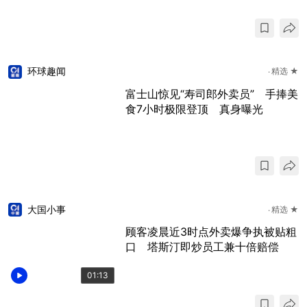
环球趣闻
精选 ★
富士山惊见“寿司郎外卖员” 手捧美
食7小时极限登顶 真身曝光
大国小事
精选 ★
顾客凌晨近3时点外卖爆争执被贴粗
口 塔斯汀即炒员工兼十倍赔偿
01:13