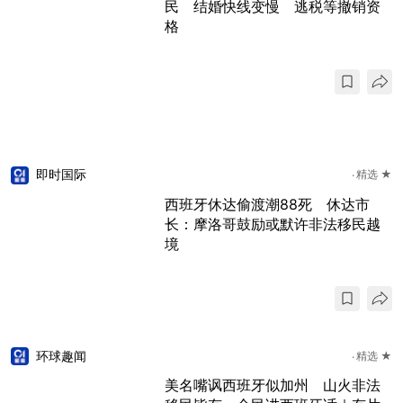
民 结婚快线变慢 逃税等撤销资
格
即时国际
精选 ★
西班牙休达偷渡潮88死 休达市
长：摩洛哥鼓励或默许非法移民越
境
环球趣闻
精选 ★
美名嘴讽西班牙似加州 山火非法